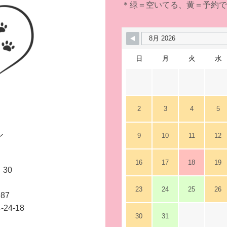
＊緑＝空いてる、黄＝予約
日
月
火
水
2
3
4
5
ル
9
10
11
12
16
17
18
19
30
23
24
25
26
87
4-18
30
31