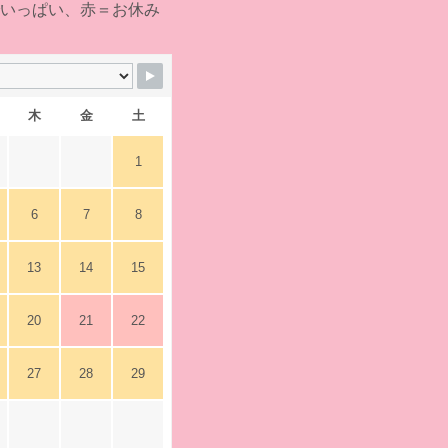
でいっぱい、赤＝お休み
木
金
土
1
6
7
8
13
14
15
20
21
22
27
28
29